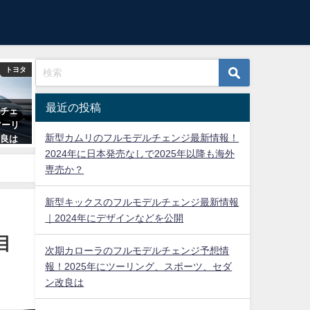
トヨタ
最近の投稿
ルチェ
ツーリ
新型カムリのフルモデルチェンジ最新情報！
改良は
2024年に日本発売なしで2025年以降も海外
専売か？
新型キックスのフルモデルチェンジ最新情報
｜2024年にデザインなどを公開
目
次期カローラのフルモデルチェンジ予想情
報！2025年にツーリング、スポーツ、セダ
ン改良は