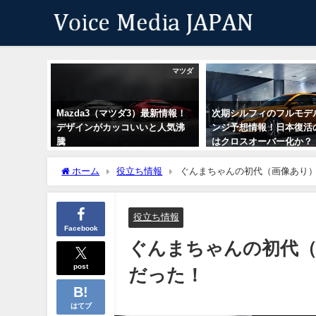
マツダ
Mazda3（マツダ3）最新情報！
次期シルフィのフルモデ
デザインがカッコいいと人気沸
ンジ予想情報！日本復活
騰
はクロスオーバー化か？
ホーム
役立ち情報
ぐんまちゃんの初代（画像あり）
役立ち情報
Facebook
ぐんまちゃんの初代（
post
だった！
はてブ