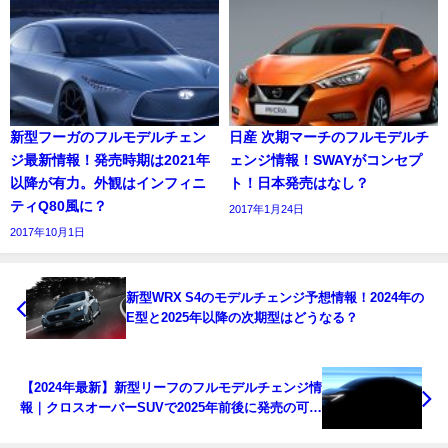
新型フーガのフルモデルチェン
日産 次期マーチのフルモデルチ
ジ最新情報！発売時期は2021年
ェンジ情報！SWAYがコンセプ
以降が有力。外観はインフィニ
ト！日本発売はなし？
ティQ80風に？
2017年1月24日
2017年10月1日
新型WRX S4のモデルチェンジ予想情報！2024年の
E型と2025年以降の次期型はどうなる？
【2024年最新】新型リーフのフルモデルチェンジ情
報｜クロスオーバーSUVで2025年前後に発売の可能
性