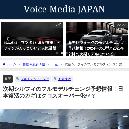
マツダ
スバル
Mazda3（マツダ3）最新情報！デ
新型レヴォーグのモデルチェンジ
ザインがカッコいいと人気沸騰
予想情報！2024年のE型と2025年
以降の次期モデルについて
ホーム
自動車最新情報
日産
次期シルフィのフルモデルチェンジ予想情
報！日本復活のカギはクロスオーバー化か？
日産
フルモデルチェンジ
おすすめ
次期シルフィのフルモデルチェンジ予想情報！日
本復活のカギはクロスオーバー化か？