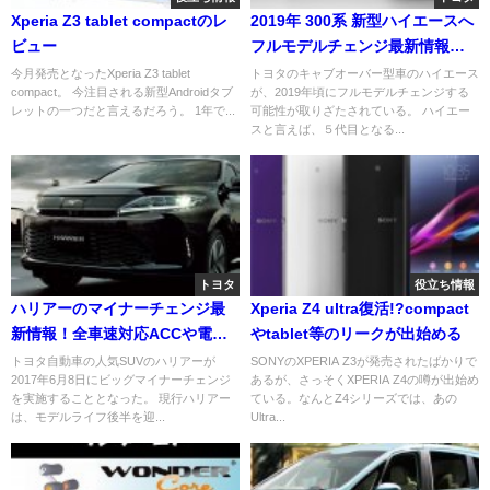
Xperia Z3 tablet compactのレ
2019年 300系 新型ハイエースへ
ビュー
フルモデルチェンジ最新情報！
LCV CONCEPTが東京モーター
今月発売となったXperia Z3 tablet
トヨタのキャブオーバー型車のハイエース
compact。 今注目される新型Androidタブ
が、2019年頃にフルモデルチェンジする
ショー2017にて発表へ
レットの一つだと言えるだろう。 1年で...
可能性が取りざたされている。 ハイエー
スと言えば、５代目となる...
トヨタ
役立ち情報
ハリアーのマイナーチェンジ最
Xperia Z4 ultra復活!?compact
新情報！全車速対応ACCや電動
やtablet等のリークが出始める
パーキングブレーキ等、FMCに
トヨタ自動車の人気SUVのハリアーが
SONYのXPERIA Z3が発売されたばかりで
2017年6月8日にビッグマイナーチェンジ
あるが、さっそくXPERIA Z4の噂が出始め
せまる改良内容に注目
を実施することとなった。 現行ハリアー
ている。なんとZ4シリーズでは、あの
は、モデルライフ後半を迎...
Ultra...