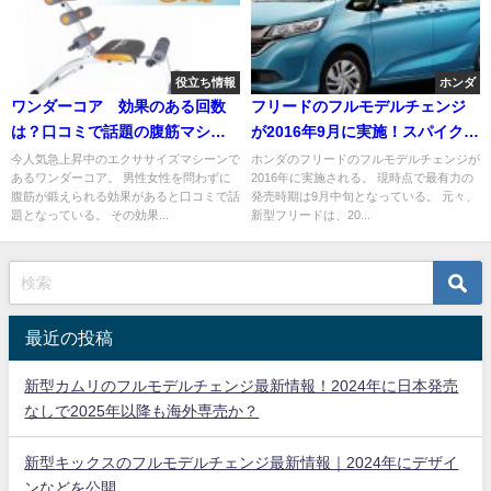
役立ち情報
ホンダ
ワンダーコア 効果のある回数
フリードのフルモデルチェンジ
は？口コミで話題の腹筋マシ
が2016年9月に実施！スパイクは
ン！
フリード＋に名称変更
今人気急上昇中のエクササイズマシーンで
ホンダのフリードのフルモデルチェンジが
あるワンダーコア。 男性女性を問わずに
2016年に実施される。 現時点で最有力の
腹筋が鍛えられる効果があると口コミで話
発売時期は9月中旬となっている。 元々、
題となっている。 その効果...
新型フリードは、20...
最近の投稿
新型カムリのフルモデルチェンジ最新情報！2024年に日本発売
なしで2025年以降も海外専売か？
新型キックスのフルモデルチェンジ最新情報｜2024年にデザイ
ンなどを公開