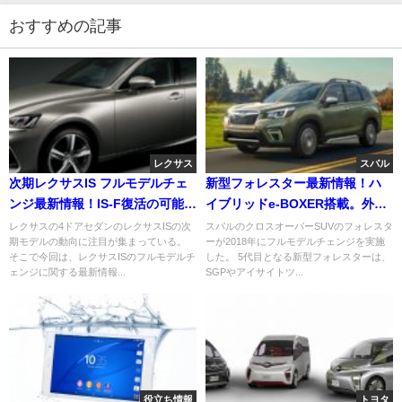
おすすめの記事
レクサス
スバル
次期レクサスIS フルモデルチェ
新型フォレスター最新情報！ハ
ンジ最新情報！IS-F復活の可能
イブリッドe-BOXER搭載。外
性。予想変更点あり
観・内装・スペック等の変更点
レクサスの4ドアセダンのレクサスISの次
スバルのクロスオーバーSUVのフォレスタ
期モデルの動向に注目が集まっている。
ーが2018年にフルモデルチェンジを実施
を解説！
そこで今回は、レクサスISのフルモデルチ
した。 5代目となる新型フォレスターは、
ェンジに関する最新情報...
SGPやアイサイトツ...
役立ち情報
トヨタ