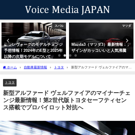
スバル
マツダ
新型レヴォーグのモデルチェンジ
Mazda3（マツダ3）最新情報！デ
予想情報！2024年のE型と2025年
ザインがカッコいいと人気沸騰
以降の次期モデルについて
ホーム
自動車最新情報
トヨタ
新型アルファード ヴェルファイアのマイ
ナーチェンジ最新情報！第2世代版トヨタセーフティセンス搭載でプロパイロット対抗
へ
トヨタ
新型アルファード ヴェルファイアのマイナーチェ
ンジ最新情報！第2世代版トヨタセーフティセン
ス搭載でプロパイロット対抗へ