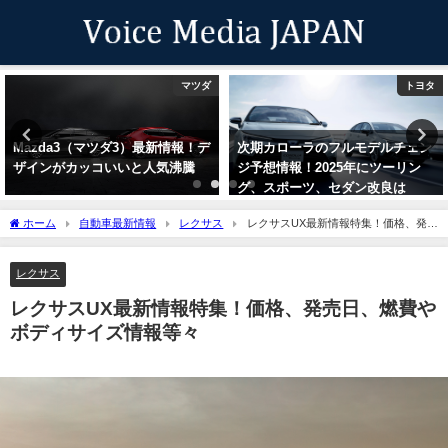
トヨタ
スバル
次期カローラのフルモデルチェン
新型レヴォーグのモデルチェンジ
ジ予想情報！2025年にツーリン
予想情報！2024年のE型と2025年
グ、スポーツ、セダン改良は
以降の次期モデルについて
ホーム
自動車最新情報
レクサス
レクサスUX最新情報特集！価格、発売
日、燃費やボディサイズ情報等々
レクサス
レクサスUX最新情報特集！価格、発売日、燃費や
ボディサイズ情報等々