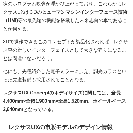
状のホログラム映像が浮かび上がっており、これらからレ
クサスUXは３Dの
ヒューマンマシンインターフェース技術
（HMI)
等の最先端の機能を搭載した未来志向の車であるこ
とが伺える。
3Dで操作できるこのコンセプトが製品化されれば、レクサ
ス車の新しいインターフェイスとして大きな売りになるこ
とは間違いないだろう。
他にも、先程紹介した電子ミラーに加え、調光ガラスとい
った先進装備も採用されることとなる。
レクサスUX Conceptのボディサイズに関しては、全長
4,400mm×全幅1,900mm×全高1,520mm、ホイールベース
2,640mm
となっている。
レクサスUXの市販モデルのデザイン情報